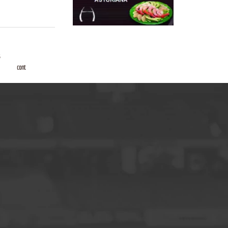
s
cont