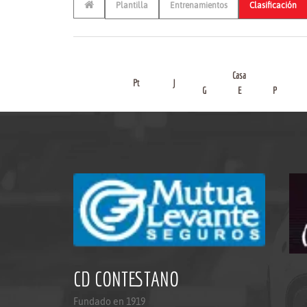
Plantilla
Entrenamientos
Clasificación
Casa
Pt
J
G
E
P
CD CONTESTANO
Fundado en 1919