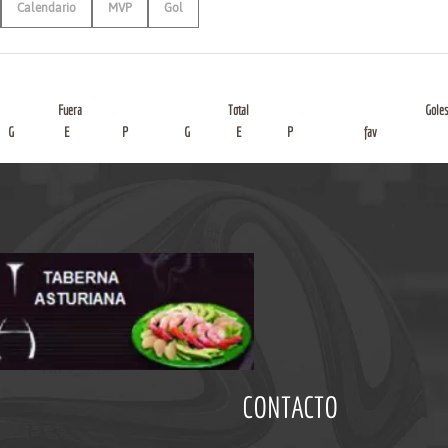
Calendario
MVP
Gol
Fuera
Total
Gole
G
E
P
G
E
P
fav
CONTACTO