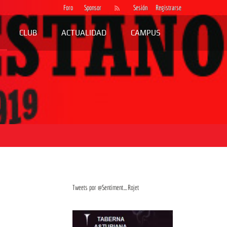
Foro
Sponsor
Sesión
Registrarse
CLUB
ACTUALIDAD
CAMPUS
Tweets por @Sentiment_Rojet