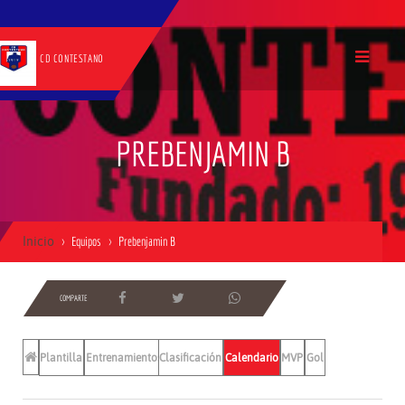
CD CONTESTANO
PREBENJAMIN B
Inicio
Equipos
Prebenjamin B
COMPARTE
Plantilla
Entrenamientos
Clasificación
Calendario
MVP
Gol