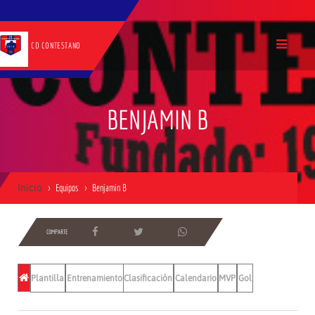
CD CONTESTANO
BENJAMIN B
Inicio
Equipos
Benjamin B
COMPARTE
Plantilla
Entrenamientos
Clasificación
Calendario
MVP
Gol