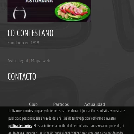
CD CONTESTANO
Fundado en 1919
Aviso legal
|
Mapa web
CONTACTO
Club
Partidos
Actualidad
Utilizamos cookies propias y de terceros para elaborar información estadística y mostrarte
Galeria
Acceso Administradores
publicidad personalizada a través del análisis de tu navegación, conforme a nuestra
política de cookies
. El usuario tiene la posibilidad de configurar su navegador pudiendo, si
Copyright © 2018
Grupoweb Deportiva SL
. Todos los derechos
así lo desea, impedir su utilización, aunque debera tener en cuenta que dicha acción podrá