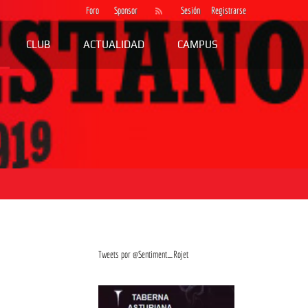
Foro
Sponsor
Sesión
Registrarse
CLUB
ACTUALIDAD
CAMPUS
Tweets por @Sentiment_Rojet