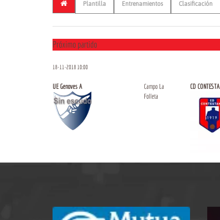
Plantilla
Entrenamientos
Clasificación
Próximo partido
18-11-2018 10:00
UE Genoves A
Campo La
CD CONTEST
Folleta