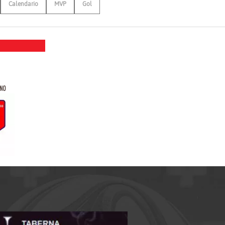
Calendario
MVP
Gol
ANO