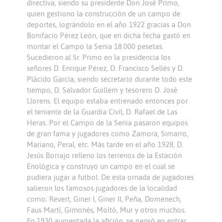
directiva, siendo su presidente Don José Primo,
quien gestiono la construcción de un campo de
deportes, lográndolo en el año 1922 gracias a Don
Bonifacio Pérez León, que en dicha fecha gastó en
montar el Campo la Senia 18.000 pesetas.
Sucedieron al Sr. Primo en la presidencia los
señores D. Enrique Pérez, D. Francisco Sellés y D.
Plácido García, siendo secretario durante todo este
tiempo, D. Salvador Guillem y tesorero D. José
Llorens. El equipo estaba entrenado entonces por
el teniente de la Guardia Civil, D. Rafael de Las
Heras. Por el Campo de la Senia pasaron equipos
de gran fama y jugadores como Zamora, Simarro,
Mariano, Peral, etc. Más tarde en el año 1928, D.
Jesús Borrajo relleno los terrenos de la Estación
Enológica y construyo un campo en el cual se
pudiera jugar a futbol. De esta ornada de jugadores
salieron los famosos jugadores de la localidad
como; Revert, Giner I, Giner II, Peña, Domenech,
Faus Martí, Girnonés, Moltó, Mur y otros muchos.
En 1930 aumentada la afición, se pensó en entrar