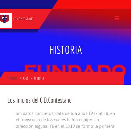
CD CONTESTANO
HISTORIA
Inicio
Club
Historia
Los Inicios del C.D.Contestano
Sin datos concretos, data de loa años 1917 al 18, en
el transcurso de los cuales había equipo sin
dirección alguna. Ya en el 1919 se formo la primera