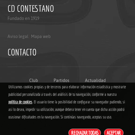
CD CONTESTANO
Fundado en 1919
Aviso legal
|
Mapa web
CONTACTO
Club
Partidos
Actualidad
Utilizamos cookies propias y de terceros para elaborar información estadística y mostrarte
Galeria
Acceso Administradores
publicidad personalizada a través del análisis de tu navegación, conforme a nuestra
política de cookies
. El usuario tiene la posibilidad de configurar su navegador pudiendo, si
Copyright © 2018
Grupoweb Deportiva SL
. Todos los derechos
así lo desea, impedir su utilización, aunque debera tener en cuenta que dicha acción podrá
reservados.
ocasionar dificultades en la navegación. Si continúas navegando, aceptas su uso.
RECHAZAR TODAS
ACEPTAR