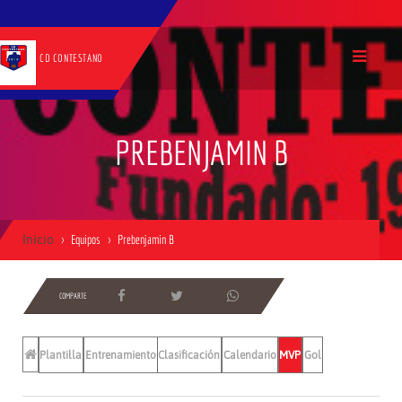
CD CONTESTANO
PREBENJAMIN B
Inicio
Equipos
Prebenjamin B
COMPARTE
Plantilla
Entrenamientos
Clasificación
Calendario
MVP
Gol