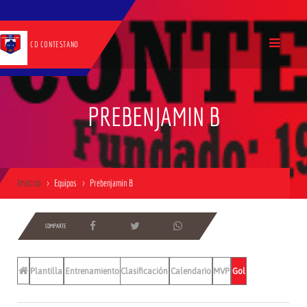
CD CONTESTANO
PREBENJAMIN B
Inicio
Equipos
Prebenjamin B
COMPARTE
Plantilla
Entrenamientos
Clasificación
Calendario
MVP
Gol