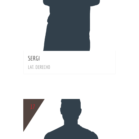
BIO
SERGI
LAT. DERECHO
17