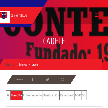
CD CONTESTANO
CADETE
Inicio
Equipos
Cadete
COMPARTE
Plantilla
Entrenamientos
Clasificación
Calendario
MVP
Gol