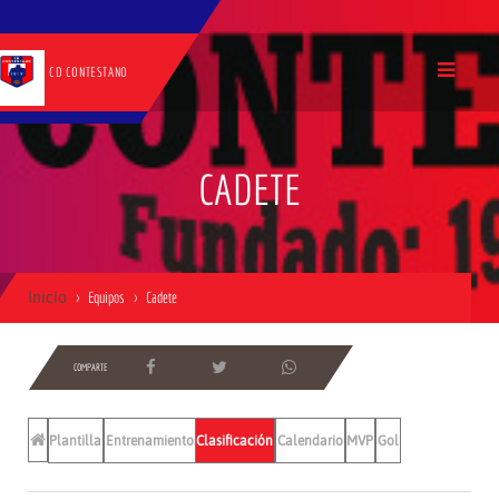
CD CONTESTANO
CADETE
Inicio
Equipos
Cadete
COMPARTE
Plantilla
Entrenamientos
Clasificación
Calendario
MVP
Gol