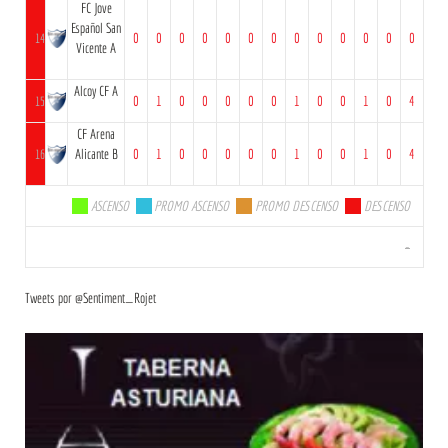
FC Jove
Español San
14
0
0
0
0
0
0
0
0
0
0
0
0
0
Vicente A
Alcoy CF A
15
0
1
0
0
0
0
0
1
0
0
1
0
4
CF Arena
16
Alicante B
0
1
0
0
0
0
0
1
0
0
1
0
4
.
ASCENSO
.
PROMO ASCENSO
.
PROMO DESCENSO
.
DESCENSO
-
Tweets por @Sentiment_Rojet