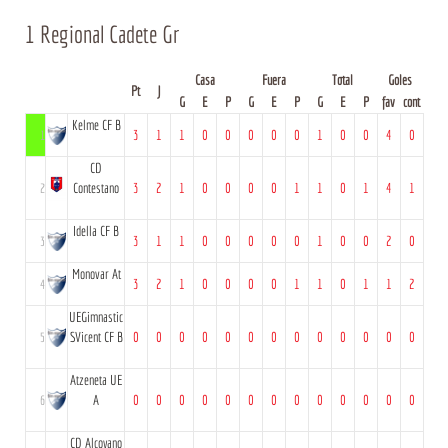
1 Regional Cadete Gr
Casa
Fuera
Total
Goles
Pt
J
G
E
P
G
E
P
G
E
P
fav
cont
Kelme CF B
1
3
1
1
0
0
0
0
0
1
0
0
4
0
CD
2
Contestano
3
2
1
0
0
0
0
1
1
0
1
4
1
Idella CF B
3
3
1
1
0
0
0
0
0
1
0
0
2
0
Monovar At
4
3
2
1
0
0
0
0
1
1
0
1
1
2
UEGimnastic
5
SVicent CF B
0
0
0
0
0
0
0
0
0
0
0
0
0
Atzeneta UE
6
A
0
0
0
0
0
0
0
0
0
0
0
0
0
CD Alcoyano