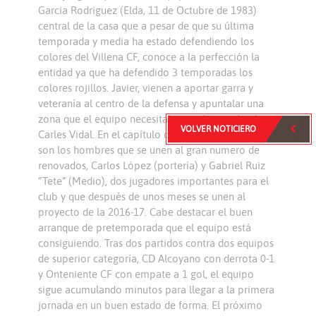
Garcia Rodriguez (Elda, 11 de Octubre de 1983)
central de la casa que a pesar de que su última
temporada y media ha estado defendiendo los
colores del Villena CF, conoce a la perfección la
entidad ya que ha defendido 3 temporadas los
colores rojillos. Javier, vienen a aportar garra y
veteranía al centro de la defensa y apuntalar una
zona que el equipo necesitaba tras la marcha de
VOLVER NOTICIERO
Carles Vidal. En el capítulo de renovaciones, dos
son los hombres que se unen al gran numero de
renovados, Carlos López (portería) y Gabriel Ruiz
“Tete” (Medio), dos jugadores importantes para el
club y que después de unos meses se unen al
proyecto de la 2016-17. Cabe destacar el buen
arranque de pretemporada que el equipo está
consiguiendo. Tras dos partidos contra dos equipos
de superior categoría, CD Alcoyano con derrota 0-1
y Onteniente CF con empate a 1 gol, el equipo
sigue acumulando minutos para llegar a la primera
jornada en un buen estado de forma. El próximo