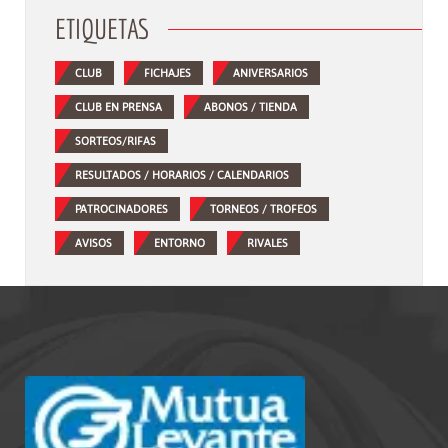
ETIQUETAS
CLUB
FICHAJES
ANIVERSARIOS
CLUB EN PRENSA
ABONOS / TIENDA
SORTEOS/RIFAS
RESULTADOS / HORARIOS / CALENDARIOS
PATROCINADORES
TORNEOS / TROFEOS
AVISOS
ENTORNO
RIVALES