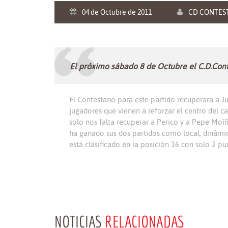
04 de Octubre de 2011
CD CONTES
El próximo sábado 8 de Octubre el C.D.Conte
El Contestano para este partido recuperara a J
jugadores que vienen a reforzar el centro del
solo nos falta recuperar a Perico y a Pepe Moíña
ha ganado sus dos partidos como local, dinámic
está clasificado en la posición 16 con solo 2 pu
NOTICIAS
RELACIONADAS