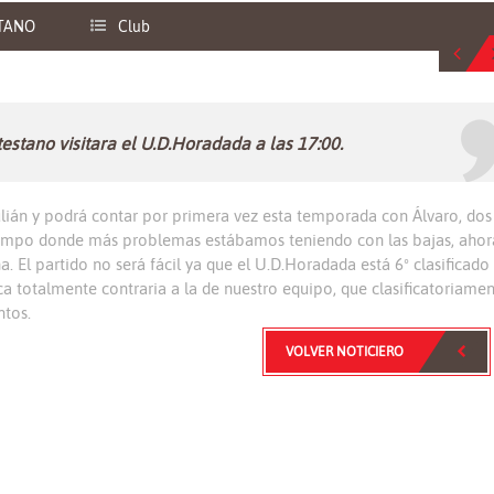
TANO
Club
stano visitara el U.D.Horadada a las 17:00.
ulián y podrá contar por primera vez esta temporada con Álvaro, dos
 campo donde más problemas estábamos teniendo con las bajas, ahor
. El partido no será fácil ya que el U.D.Horadada está 6º clasificado
a totalmente contraria a la de nuestro equipo, que clasificatoriame
ntos.
VOLVER NOTICIERO