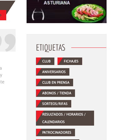
ETIQUETAS
CLUB
FICHAJES
a
ANIVERSARIOS
 y
nte
CLUB EN PRENSA
ABONOS / TIENDA
SORTEOS/RIFAS
RESULTADOS / HORARIOS /
CALENDARIOS
PATROCINADORES