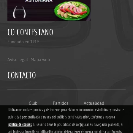
CD CONTESTANO
Fundado en 1919
Aviso legal
|
Mapa web
CONTACTO
Club
Partidos
Actualidad
Utilizamos cookies propias y de terceros para elaborar información estadística y mostrarte
Galeria
Acceso Administradores
publicidad personalizada a través del análisis de tu navegación, conforme a nuestra
política de cookies
. El usuario tiene la posibilidad de configurar su navegador pudiendo, si
Copyright © 2018
Grupoweb Deportiva SL
. Todos los derechos
así lo desea, impedir su utilización, aunque debera tener en cuenta que dicha acción podrá