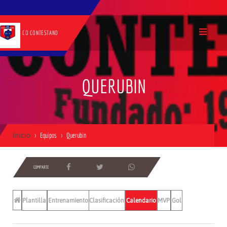
CD CONTESTANO
QUERUBIN
Inicio
Equipos
Querubin
COMPARTE
Plantilla
Entrenamientos
Clasificación
Calendario
MVP
Gol