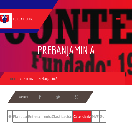
CD CONTESTANO
PREBANJAMIN A
Inicio
Equipos
Prebanjamin A
COMPARTE
Plantilla
Entrenamientos
Clasificación
Calendario
MVP
Gol