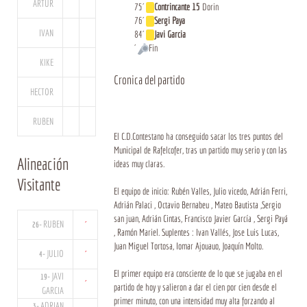
ARTUR
75´
Contrincante 15
Dorin
76´
Sergi Paya
IVAN
84´
Javi Garcia
´
Fin
KIKE
Cronica del partido
HECTOR
RUBEN
El C.D.Contestano ha conseguido sacar los tres puntos del
Municipal de Rafelcofer, tras un partido muy serio y con las
Alineación
ideas muy claras.
Visitante
El equipo de inicio: Rubén Valles, Julio vicedo, Adrián Ferri,
Adrián Palaci , Octavio Bernabeu , Mateo Bautista ,Sergio
san juan, Adrián Cintas, Francisco Javier García , Sergi Payá
RUBEN
´
26-
, Ramón Mariel. Suplentes : Ivan Vallés, Jose Luis Lucas,
Juan Miguel Tortosa, Iomar Ajouauo, Joaquín Molto.
JULIO
´
4-
El primer equipo era consciente de lo que se jugaba en el
JAVI
19-
´
partido de hoy y salieron a dar el cien por cien desde el
GARCIA
primer minuto, con una intensidad muy alta forzando al
ADRIAN
3-