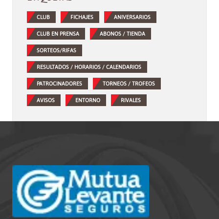
CLUB
FICHAJES
ANIVERSARIOS
CLUB EN PRENSA
ABONOS / TIENDA
SORTEOS/RIFAS
RESULTADOS / HORARIOS / CALENDARIOS
PATROCINADORES
TORNEOS / TROFEOS
AVISOS
ENTORNO
RIVALES