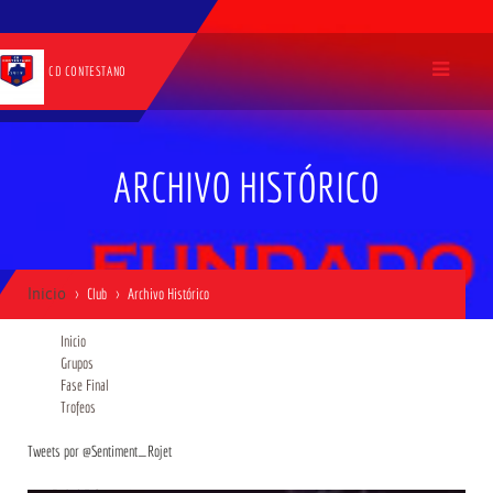
CD CONTESTANO
ARCHIVO HISTÓRICO
Inicio
Club
Archivo Histórico
Inicio
Grupos
Fase Final
Trofeos
Tweets por @Sentiment_Rojet