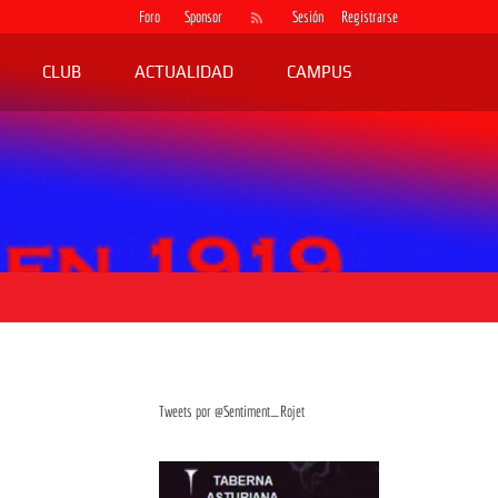
Foro
Sponsor
Sesión
Registrarse
CLUB
ACTUALIDAD
CAMPUS
Tweets por @Sentiment_Rojet