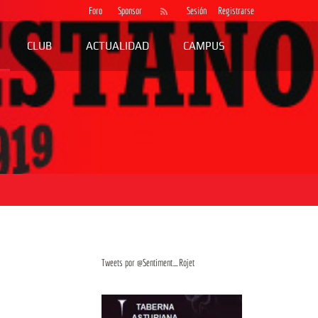
Foro
Sponsor
Sesión
Registrarse
CLUB
ACTUALIDAD
CAMPUS
Tweets por @Sentiment_Rojet