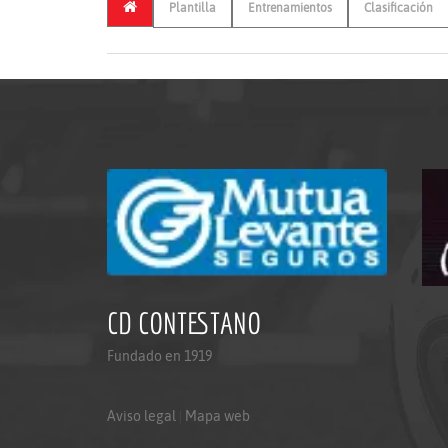
Plantilla
Entrenamientos
Clasificación
CD CONTESTANO
Fundado en 1919
Aviso legal
|
Mapa web